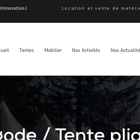
tinnovation.l
Location et vente de matér
cueil
Tentes
Mobilier
Nos Activités
Nos Actualit
ode / Tente pli