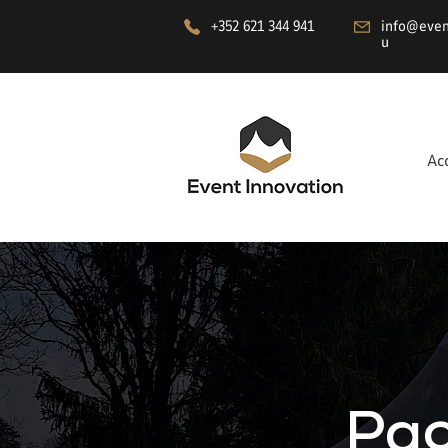
+352 621 344 941
info@even
u
Ac
Pag