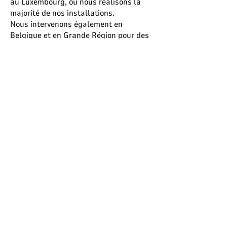
au Luxembourg, où nous réalisons la
majorité de nos installations.
Nous intervenons également en
Belgique et en Grande Région pour des
projets spécifiques.
Travaillez-vous avec des
entreprises et agences
événementielles ?
Oui. Nous accompagnons
principalement des entreprises,
institutions et agences événementielles
pour des événements corporate,
inaugurations, salons et réceptions
professionnelles.